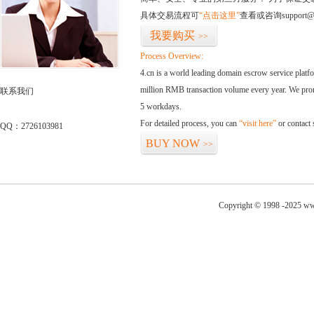
具体交易流程可
“点击这里”
查看或咨询support@
我要购买
>>
Process Overview:
4.cn is a world leading domain escrow service plat
million RMB transaction volume every year. We promi
联系我们
5 workdays.
For detailed process, you can
“visit here”
or contact
QQ：2726103981
BUY NOW
>>
Copyright © 1998 -2025 www