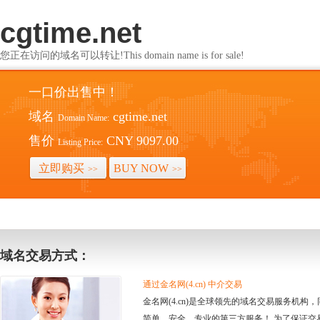
cgtime.net
您正在访问的域名可以转让!This domain name is for sale!
一口价出售中！
域名
cgtime.net
Domain Name:
售价
CNY 9097.00
Listing Price:
立即购买
BUY NOW
>>
>>
域名交易方式：
通过金名网(4.cn) 中介交易
金名网(4.cn)是全球领先的域名交易服务机
简单、安全、专业的第三方服务！ 为了保证交